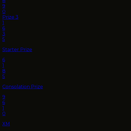
8
9
0
Prize
3
1
6
3
5
Starter Prize
6
1
8
5
Consolation Prize
9
6
1
0
XM