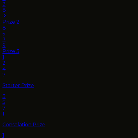
2
8
Prize
2
8
5
3
9
Prize
3
1
2
4
7
Starter Prize
3
5
7
1
Consolation Prize
1