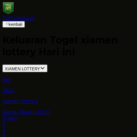
Daftar
Masuk
kembali
Keluaran Togel
xiamen
lottery
Hari ini
XIAMEN LOTTERY
XM
2624
xiamen lottery
Kamis, 06 Agu
02.01
Prize
1
5
3
8