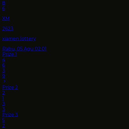
8
6
XM
2623
xiamen lottery
Rabu, 05 Agu
02.01
Prize
1
4
6
3
9
Prize
2
2
1
3
3
Prize
3
5
2