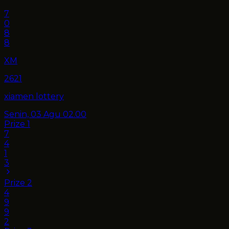
7
0
8
8
XM
2621
xiamen lottery
Senin, 03 Agu
02.00
Prize
1
7
4
1
3
Prize
2
4
9
9
2