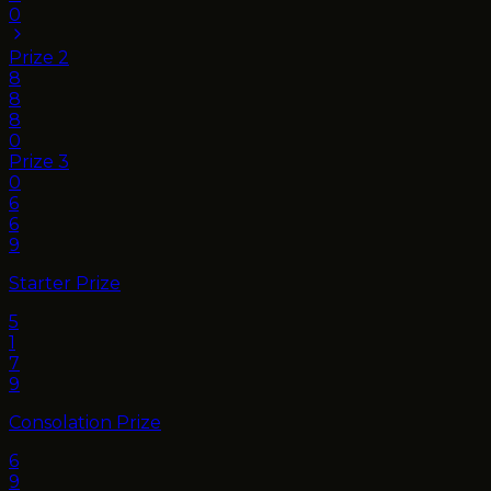
0
Prize
2
8
8
8
0
Prize
3
0
6
6
9
Starter Prize
5
1
7
9
Consolation Prize
6
9