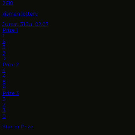
2618
xiamen lottery
Jumat, 31 Jul
02.07
Prize
1
1
6
3
9
Prize
2
4
4
8
8
Prize
3
3
7
3
0
Starter Prize