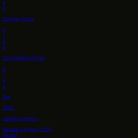
4
4
Starter Prize
0
7
4
6
Consolation Prize
6
1
4
4
XM
2622
xiamen lottery
Selasa, 04 Agu
02.01
Prize
1