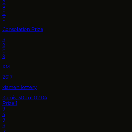
8
8
0
0
Consolation Prize
3
9
0
9
XM
2617
xiamen lottery
Kamis, 30 Jul
02.04
Prize
1
9
4
9
3