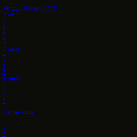
Minggu, 02 Agu
02.00
Prize
1
5
9
3
0
Prize
2
4
2
3
3
Prize
3
7
9
3
3
Starter Prize
0
3
0