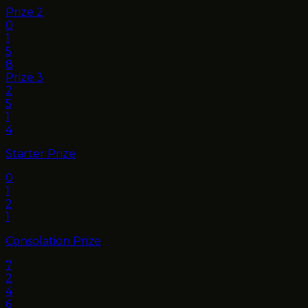
Prize
2
0
1
5
8
Prize
3
2
5
1
4
Starter Prize
0
1
2
1
Consolation Prize
7
2
4
6