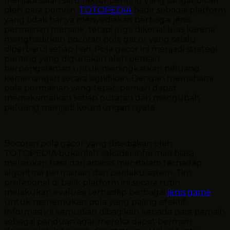
menjadi salah satu faktor penting yang sangat dicari
oleh para pemain.
TOTOPEDIA
hadir sebagai platform
yang tidak hanya menyediakan berbagai jenis
permainan menarik, tetapi juga dikenal luas karena
menghadirkan bocoran pola gacor yang selalu
diperbarui setiap hari. Pola gacor ini menjadi strategi
penting yang digunakan oleh pemain
berpengalaman untuk meningkatkan peluang
kemenangan secara signifikan. Dengan memahami
pola permainan yang tepat, pemain dapat
memaksimalkan setiap putaran dan mengubah
peluang menjadi keuntungan nyata.
Bocoran pola gacor yang disediakan oleh
TOTOPEDIA bukanlah sekadar informasi biasa,
melainkan hasil dari analisis mendalam terhadap
algoritma permainan dan perilaku sistem. Tim
profesional di balik platform ini secara rutin
melakukan evaluasi terhadap berbagai
jenis game
untuk menemukan pola yang paling efektif.
Informasi ini kemudian dibagikan kepada para pemain
sebagai panduan agar mereka dapat bermain