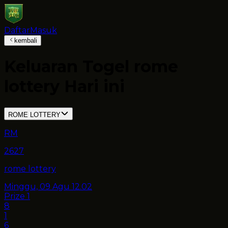
Daftar
Masuk
kembali
Keluaran Togel
rome
lottery
Hari ini
ROME LOTTERY
RM
2627
rome lottery
Minggu, 09 Agu
12.02
Prize
1
8
1
6