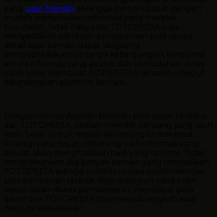
yang
user-friendly
sehingga pemain dapat dengan
mudah menemukan informasi yang mereka
butuhkan. Tidak hanya itu, TOTOPEDIA juga
menyediakan panduan penggunaan pola secara
detail agar pemain dapat langsung
mengaplikasikannya tanpa kebingungan. Kombinasi
antara informasi yang akurat dan kemudahan akses
inilah yang membuat TOTOPEDIA semakin unggul
dibandingkan platform lainnya.
Dengan memanfaatkan bocoran pola gacor terbaru
dari TOTOPEDIA, pemain memiliki peluang yang jauh
lebih besar untuk meraih keuntungan maksimal.
Strategi yang tepat, didukung oleh informasi yang
akurat, akan menghasilkan hasil yang optimal. Tidak
mengherankan jika banyak pemain yang menjadikan
TOTOPEDIA sebagai sumber utama dalam mencari
pola permainan terbaik. Bagi siapa pun yang ingin
serius dalam dunia permainan ini, mengikuti pola
gacor dari TOTOPEDIA bisa menjadi langkah awal
menuju kesuksesan.