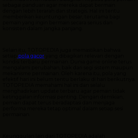
sebagai panduan agar mereka dapat bermain
dengan lebih terarah dan strategis. Hal ini tentu
memberikan keuntungan besar, terutama bagi
pemain yang ingin bermain secara serius dan
konsisten dalam jangka panjang.
Selain itu, TOTOPEDIA juga memastikan bahwa
setiap
pola gacor
yang dibagikan relevan dengan
kondisi terbaru permainan. Dunia game online terus
mengalami perubahan, baik dari segi sistem maupun
mekanisme permainan. Oleh karena itu, pola yang
efektif hari ini belum tentu berlaku di hari berikutnya.
TOTOPEDIA memahami hal ini dan selalu
menghadirkan update terbaru agar pemain tidak
ketinggalan informasi penting. Dengan demikian,
pemain dapat terus beradaptasi dan menjaga
performa mereka tetap optimal dalam setiap sesi
permainan.
Keunggulan lain dari TOTOPEDIA adalah