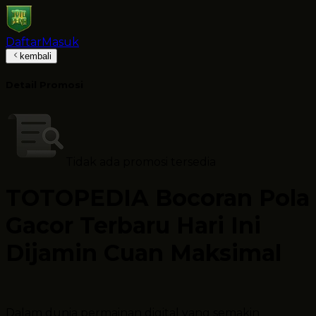
Daftar
Masuk
kembali
Detail Promosi
Tidak ada promosi tersedia
TOTOPEDIA Bocoran Pola
Gacor Terbaru Hari Ini
Dijamin Cuan Maksimal
Dalam dunia permainan digital yang semakin