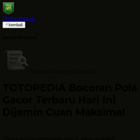
Daftar
Masuk
kembali
Detail Promosi
Tidak ada promosi tersedia
TOTOPEDIA Bocoran Pola
Gacor Terbaru Hari Ini
Dijamin Cuan Maksimal
Dalam dunia permainan digital yang semakin