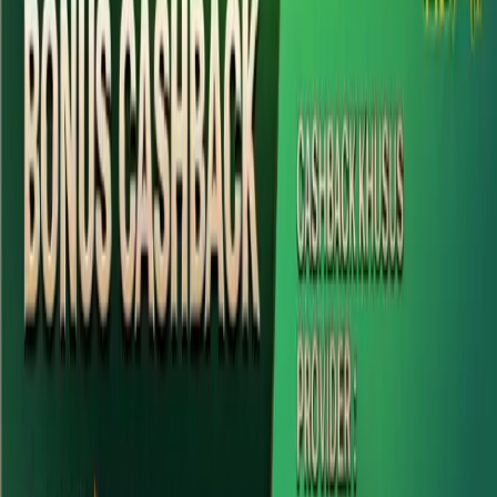
Cashback Provider Lain
Habanero: 10%
Spadegaming: 10%
SBO Sports: 10%
PGSoft: 10%
Syarat & Ketentuan
Minimal kekalahan untuk mendapatkan
cashback adalah
Rp200.000 per minggu
.
Cashback berlaku untuk semua permainan
Live
Game (Spadegaming, Habanero, SBO,
Pragmatic, dan PGSoft)
.
Periode perhitungan cashback adalah
Senin –
Minggu
setiap minggunya.
Cashback dibagikan setiap
Selasa (maksimal
pukul 19.00 WIB)
.
Cashback masuk ke saldo dengan cara
klaim di
menu Kotak Hadiah
.
Cashback yang diterima bisa langsung
ditarik