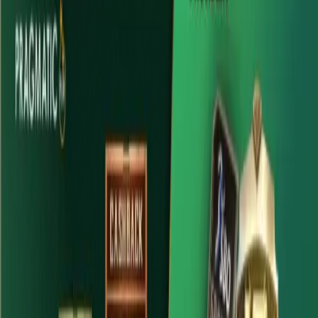
(withdraw)
atau digunakan kembali untuk
bermain.
Promo dapat berubah sewaktu-waktu tanpa
pemberitahuan sebelumnya.
Semua keputusan dari pihak
LXGROUP bersifat
final dan tidak dapat diganggu gugat
.
Cashback tidak berlaku untuk
Safety
Bet
dan
Cashback Hunter
.
Jika terindikasi adanya kecurangan seperti
Safety Bet
atau
Cashback Hunter
,
saldo akan
hangus
dan akun akan diblokir permanen
beserta saldo di dalamnya.
Klaim cashback hanya dapat dilakukan pada
periode pembagian yang ditentukan dan paling
lambat 7 hari setelah periode tersebut berakhir
Catatan:
Apabila pada periode pembagian cashback Anda
tidak menerima bonus, artinya jumlah
kekalahan
belum mencapai minimal
Rp200.000
. Perhitungan cashback dihitung
dari
jumlah taruhan yang dimainkan, bukan
dari nominal deposit
.