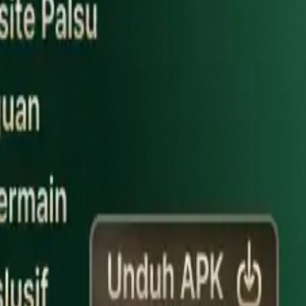
aru permainan. Dunia game online terus mengalami
lum tentu berlaku di hari berikutnya. TOTOPEDIA
 Dengan demikian, pemain dapat terus beradaptasi dan
 ini dirancang dengan antarmuka yang
user-friendly
TOPEDIA juga menyediakan panduan penggunaan pola
i yang akurat dan kemudahan akses inilah yang
h besar untuk meraih keuntungan maksimal. Strategi
an jika banyak pemain yang menjadikan TOTOPEDIA
rmainan ini, mengikuti pola gacor dari TOTOPEDIA bisa