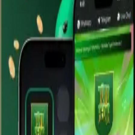
💸 Setelah Dikonfirmasi, saldo Rp 5.000 langsung
📥 Ayo download sekarang dan rasakan pengalama
TOTOPEDIA Bocoran Pola G
Dalam dunia permainan digital yang semakin kompetitif
pemain.
TOTOPEDIA
hadir sebagai platform yang tid
bocoran pola gacor yang selalu diperbarui setiap har
peluang kemenangan secara signifikan. Dengan mema
menjadi keuntungan nyata.
Bocoran pola gacor yang disediakan oleh TOTOPEDIA bu
perilaku sistem. Tim profesional di balik platform ini 
Informasi ini kemudian dibagikan kepada para pemain 
keuntungan besar, terutama bagi pemain yang ingin be