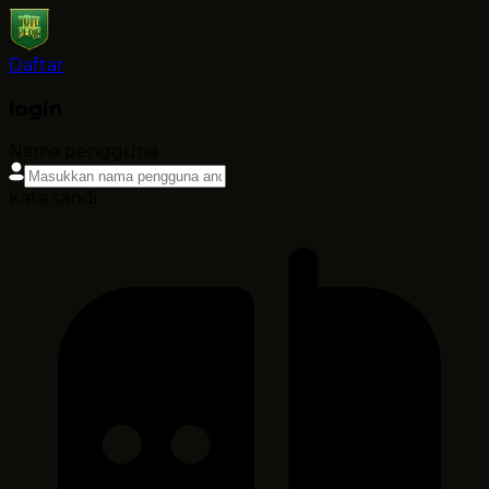
Daftar
login
Nama pengguna
Kata sandi